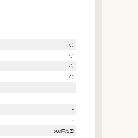
○
○
○
○
ｰ
ｰ
ｰ
ｰ
500円/1回