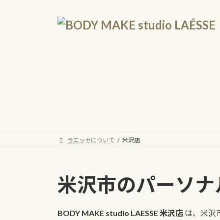
コ
ナ
ン
ビ
テ
ゲ
ン
ー
ツ
シ
へ
ョ
ス
ン
キ
に
ッ
移
プ
動
ラエッセについて
米沢店
米沢市のパーソナル
BODY MAKE studio LAESSE 米沢店
は、米沢