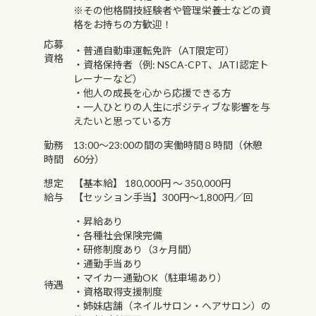
※その他格闘技経験者や管理栄養士などの資
格をお持ちの方歓迎！
応募
・普通自動車運転免許（AT限定可）
資格
・資格保持者（例: NSCA-CPT、JATI認定ト
レーナーなど）
・他人の成長を心から応援できる方
・一人ひとりの人生にポジティブな影響を与
えたいと思っている方
勤務
13:00〜23:00の間の実働時間８時間（休憩
時間
60分）
想定
【基本給】 180,000円 〜 350,000円
給与
【セッション手当】300円～1,800円／回
・昇給あり
・各種社会保険完備
・研修制度あり（3ヶ月間）
・通勤手当あり
・マイカー通勤OK（駐車場あり）
待遇
・資格取得支援制度
・姉妹店舗（ネイルサロン・ヘアサロン）の