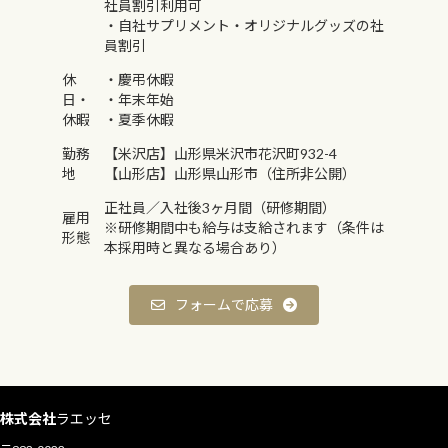
社員割引利用可
・自社サプリメント・オリジナルグッズの社
員割引
休
・慶弔休暇
日・
・年末年始
休暇
・夏季休暇
勤務
【米沢店】山形県米沢市花沢町932-4
地
【山形店】山形県山形市（住所非公開）
正社員／入社後3ヶ月間（研修期間）
雇用
※研修期間中も給与は支給されます（条件は
形態
本採用時と異なる場合あり）
フォームで応募
株式会社
ラエッセ