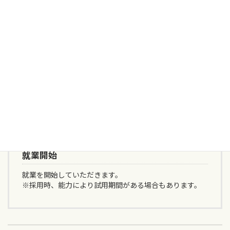
合否結果をご連絡
メールまたは電話にて合否結果をお送りします。
給与・待遇など最終の確認を行い、双方合意の上内定が
決定いたします。
入社日に関してはご希望をお伺いし、弊社のスケジュー
ルと調整の上決定いたします。
就業開始
就業を開始していただきます。
※採用時、能力により試用期間がある場合もあります。